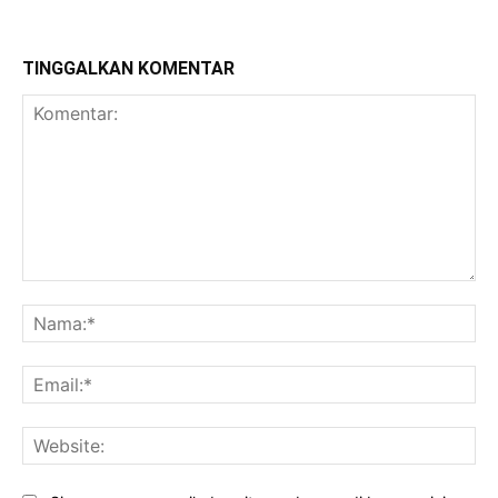
TINGGALKAN KOMENTAR
Komentar:
Na
Ema
Web