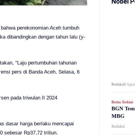
Nobel P
is bahwa perekonomian Aceh tumbuh
ika dibandingkan dengan tahun lalu (y-
akan, “Laju pertumbuhan tahunan
ensi pers di Banda Aceh, Selasa, 6
Redaksi
6 Agust
sen pada triwulan II 2024
Berita Terkini
BGN Temu
MBG
as dasar harga berlaku mencapai
Redaksi
0 sebesar Rp37,72 triliun.