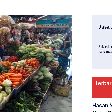
Jasa
Sukseskan
yang mena
Terba
Hasan 