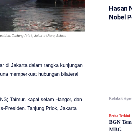
Hasan 
Nobel P
siden, Tanjung Priok, Jakarta Utara, Selasa
ar di Jakarta dalam rangka kunjungan
una memperkuat hubungan bilateral
Redaksi
6 Agust
PNS) Taimur, kapal selam Hangor, dan
ks-Presiden, Tanjung Priok, Jakarta
Berita Terkini
BGN Temu
MBG