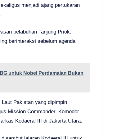
ekaligus menjadi ajang pertukaran
.
asan pelabuhan Tanjung Priok.
aling berinteraksi sebelum agenda
MBG untuk Nobel Perdamaian Bukan
 Laut Pakistan yang dipimpin
igus Mission Commander, Komodor
rkas Kodaeral III di Jakarta Utara.
isambut jajaran Kodaeral III untuk