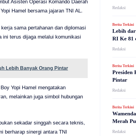
mbut Asisten Operasi Komando Daerah
Redaksi
y Yopi Hamel bersama jajaran TNI AL.
Berita Terkini
 kerja sama pertahanan dan diplomasi
Lebih dar
 ini terus dijaga melalui komunikasi
RI Ke 81 
Redaksi
Berita Terkini
uh Lebih Banyak Orang Pintar
Presiden 
Pintar
s, Boy Yopi Hamel mengatakan
Redaksi
aran, melainkan juga simbol hubungan
Berita Terkini
Wamendag
Merah Pu
 bukan sekadar singgah secara teknis,
i berharap sinergi antara TNI
Redaksi