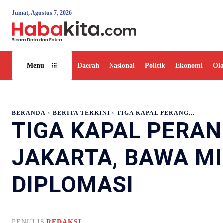
Jumat, Agustus 7, 2026
Daerah
Nasional
Politik
Ekonomi
Ol
Menu
BERANDA
BERITA TERKINI
TIGA KAPAL PERANG...
TIGA KAPAL PERAN
JAKARTA, BAWA M
DIPLOMASI
PENULIS
REDAKSI