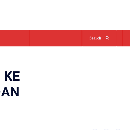
Search
 KE
DAN