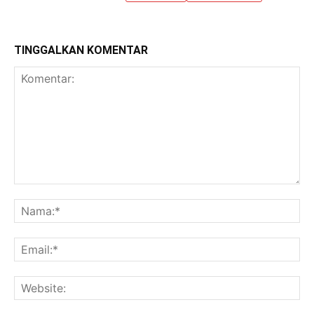
TINGGALKAN KOMENTAR
Komentar:
Na
Ema
Web