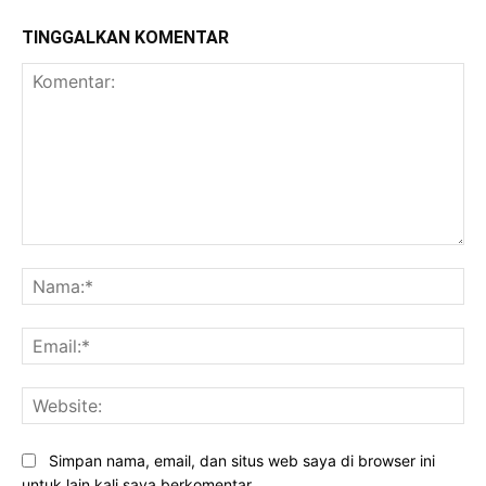
TINGGALKAN KOMENTAR
Komentar:
Na
Ema
Web
Simpan nama, email, dan situs web saya di browser ini
untuk lain kali saya berkomentar.