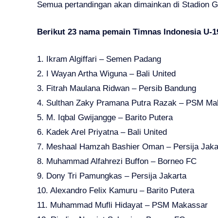
Semua pertandingan akan dimainkan di Stadion 
Berikut 23 nama pemain Timnas Indonesia U-19
1. Ikram Algiffari – Semen Padang
2. I Wayan Artha Wiguna – Bali United
3. Fitrah Maulana Ridwan – Persib Bandung
4. Sulthan Zaky Pramana Putra Razak – PSM Ma
5. M. Iqbal Gwijangge – Barito Putera
6. Kadek Arel Priyatna – Bali United
7. Meshaal Hamzah Bashier Oman – Persija Jaka
8. Muhammad Alfahrezi Buffon – Borneo FC
9. Dony Tri Pamungkas – Persija Jakarta
10. Alexandro Felix Kamuru – Barito Putera
11. Muhammad Mufli Hidayat – PSM Makassar