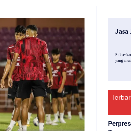
Jasa
Sukseskan
yang mena
Terba
Perpres