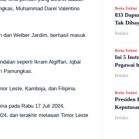
ngkas, Muhammad Darel Valentino
Berita Terkini
833 Dapu
Tak Diba
Redaksi
n dan Welber Jardim, berhasil masuk
Berita Terkini
Ini 5 Ins
lan seperti Ikram Algiffari, Iqbal
Pegawai 
ri Pamungkas.
Redaksi
or Leste, Kamboja, dan Filipina.
Berita Terkini
Presiden 
ina pada Rabu 17 Juli 2024,
Keputus
024, dan terakhir melawan Timor Leste
Redaksi