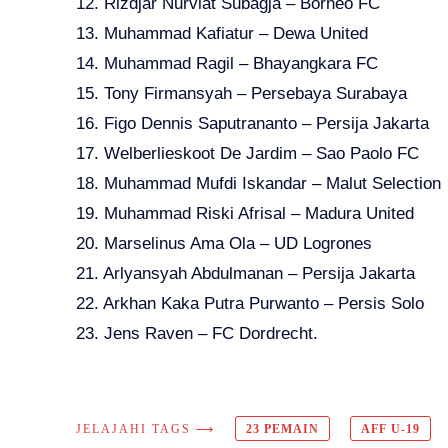
12. Rizdjar Nurviat Subagja – Borneo FC
13. Muhammad Kafiatur – Dewa United
14. Muhammad Ragil – Bhayangkara FC
15. Tony Firmansyah – Persebaya Surabaya
16. Figo Dennis Saputrananto – Persija Jakarta
17. Welberlieskoot De Jardim – Sao Paolo FC
18. Muhammad Mufdi Iskandar – Malut Selection
19. Muhammad Riski Afrisal – Madura United
20. Marselinus Ama Ola – UD Logrones
21. Arlyansyah Abdulmanan – Persija Jakarta
22. Arkhan Kaka Putra Purwanto – Persis Solo
23. Jens Raven – FC Dordrecht.
JELAJAHI TAGS ⟶
23 PEMAIN
AFF U-19