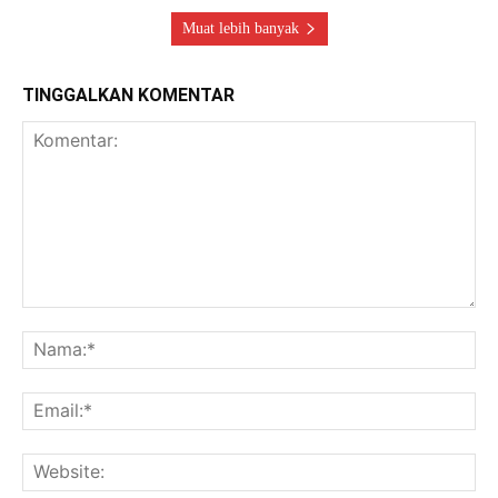
Muat lebih banyak
TINGGALKAN KOMENTAR
Komentar:
Na
Ema
Web