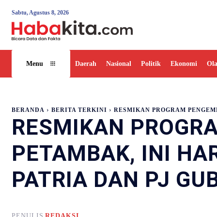
Sabtu, Agustus 8, 2026
Daerah
Nasional
Politik
Ekonomi
Ol
Menu
BERANDA
BERITA TERKINI
RESMIKAN PROGRAM PENGEMB
RESMIKAN PROGR
PETAMBAK, INI H
PATRIA DAN PJ GU
PENULIS
REDAKSI