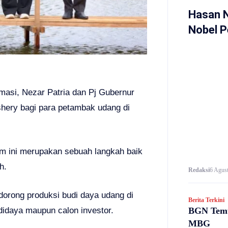
Hasan 
Nobel P
masi, Nezar Patria dan Pj Gubernur
hery bagi para petambak udang di
 ini merupakan sebuah langkah baik
h.
Redaksi
6 Agust
dorong produksi budi daya udang di
Berita Terkini
BGN Temu
didaya maupun calon investor.
MBG