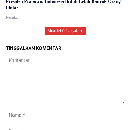
Presiden Prabowo: Indonesia Butuh Lebih Banyak Orang
Pintar
Redaksi
Muat lebih banyak
TINGGALKAN KOMENTAR
Komentar:
Na
Ema