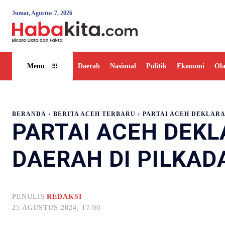
Jumat, Agustus 7, 2026
Daerah
Nasional
Politik
Ekonomi
Ol
Menu
BERANDA
BERITA ACEH TERBARU
PARTAI ACEH DEKLARAS
PARTAI ACEH DEKL
DAERAH DI PILKAD
PENULIS
REDAKSI
25 AGUSTUS 2024, 17:00