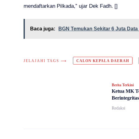
mendaftarkan Pilkada,” ujar Dek Fadh. []
Baca juga:
BGN Temukan Sekitar 6 Juta Dat
JELAJAHI TAGS ⟶
CALON KEPALA DAERAH
Berita Terkini
Ketua MK T
Berintegrita
Redaksi