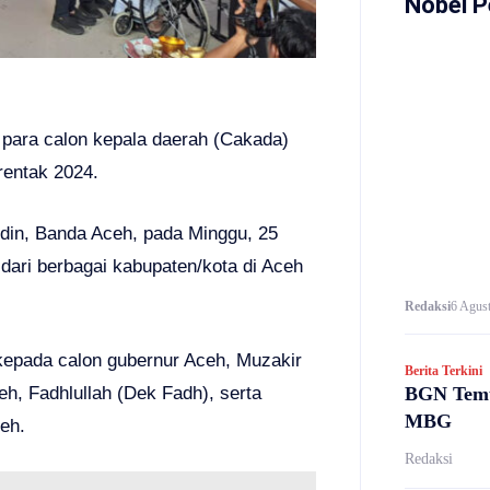
Nobel P
para calon kepala daerah (Cakada)
rentak 2024.
uddin, Banda Aceh, pada Minggu, 25
ari berbagai kabupaten/kota di Aceh
Redaksi
6 Agust
kepada calon gubernur Aceh, Muzakir
Berita Terkini
BGN Temu
h, Fadhlullah (Dek Fadh), serta
MBG
ceh.
Redaksi