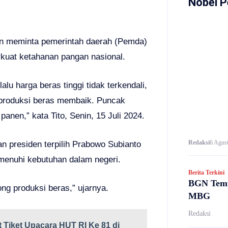
Nobel P
an meminta pemerintah daerah (Pemda)
kuat ketahanan pangan nasional.
lu harga beras tinggi tidak terkendali,
a produksi beras membaik. Puncak
panen,” kata Tito, Senin, 15 Juli 2024.
Redaksi
6 Agust
 presiden terpilih Prabowo Subianto
menuhi kebutuhan dalam negeri.
Berita Terkini
BGN Temu
g produksi beras,” ujarnya.
MBG
Redaksi
 Tiket Upacara HUT RI Ke 81 di