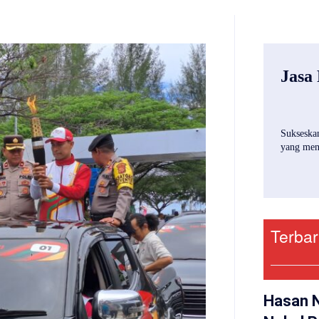
Jasa
Sukseskan
yang mena
Terba
Hasan 