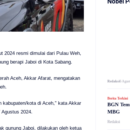
Nobel P
 2024 resmi dimulai dari Pulau Weh,
nung berapi Jaboi di Kota Sabang.
aerah Aceh, Akkar Afarat, mengatakan
Redaksi
6 Agust
ceh.
Berita Terkini
h kabupaten/kota di Aceh,” kata Akkar
BGN Temu
MBG
7 Agustus 2024.
Redaksi
ak gunung Jaboi, dilakukan oleh ketua