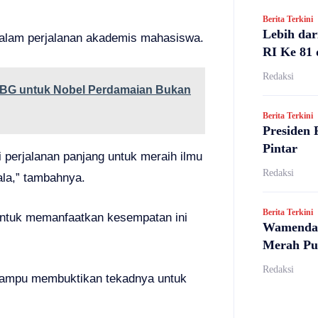
Berita Terkini
Lebih dar
dalam perjalanan akademis mahasiswa.
RI Ke 81 
Redaksi
MBG untuk Nobel Perdamaian Bukan
Berita Terkini
Presiden 
Pintar
i perjalanan panjang untuk meraih ilmu
Redaksi
ala,” tambahnya.
Berita Terkini
untuk memanfaatkan kesempatan ini
Wamendag
Merah Pu
Redaksi
 mampu membuktikan tekadnya untuk