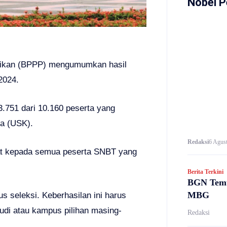
Nobel P
idikan (BPPP) mengumumkan hasil
2024.
3.751 dari 10.160 peserta yang
la (USK).
Redaksi
6 Agust
t kepada semua peserta SNBT yang
Berita Terkini
BGN Temu
MBG
s seleksi. Keberhasilan ini harus
tudi atau kampus pilihan masing-
Redaksi