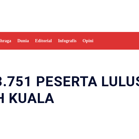
ahraga
Dunia
Editorial
Infografis
Opini
3.751 PESERTA LULU
H KUALA