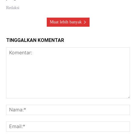
Redaksi
Muat lebih banyak
TINGGALKAN KOMENTAR
Komentar:
Na
Ema