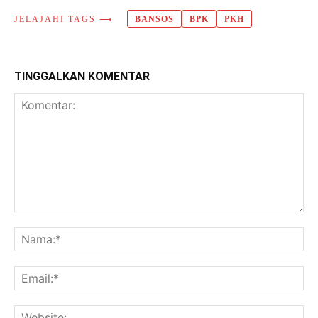
JELAJAHI TAGS ⟶
BANSOS
BPK
PKH
TINGGALKAN KOMENTAR
Komentar:
Na
Ema
Web