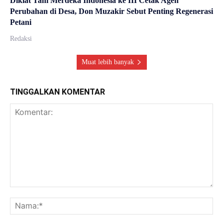
Diklat Tani Merdeka Indonesia ke III Cetak Agen
Perubahan di Desa, Don Muzakir Sebut Penting Regenerasi
Petani
Redaksi
Muat lebih banyak
TINGGALKAN KOMENTAR
Komentar:
Na