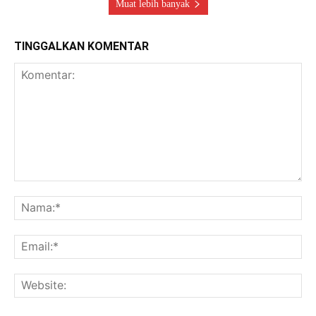
Muat lebih banyak
TINGGALKAN KOMENTAR
Komentar:
Na
Ema
Web