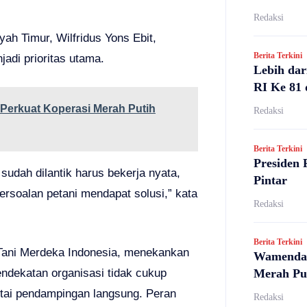
Redaksi
ah Timur, Wilfridus Yons Ebit,
Berita Terkini
adi prioritas utama.
Lebih dar
RI Ke 81 
Perkuat Koperasi Merah Putih
Redaksi
Berita Terkini
Presiden 
udah dilantik harus bekerja nyata,
Pintar
ersoalan petani mendapat solusi,” kata
Redaksi
Berita Terkini
 Tani Merdeka Indonesia, menekankan
Wamendag
Merah Pu
ndekatan organisasi tidak cukup
sertai pendampingan langsung. Peran
Redaksi