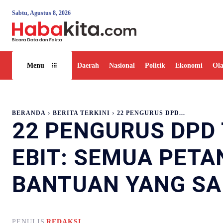
Sabtu, Agustus 8, 2026
Daerah
Nasional
Politik
Ekonomi
Ol
Menu
BERANDA
BERITA TERKINI
22 PENGURUS DPD...
22 PENGURUS DPD 
EBIT: SEMUA PETA
BANTUAN YANG S
PENULIS
REDAKSI