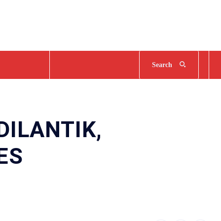
Search
DILANTIK,
ES