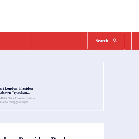
Search
ari London, Presiden
rabowo Tegaskan...
BAKITA - Presiden Prabowo
bianto menggelar rapat...