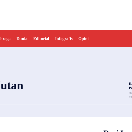
ahraga
Dunia
Editorial
Infografis
Opini
Hutan
D
P
HA
Su