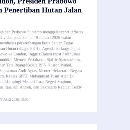
ndon, Presiden Prabowo
n Penertiban Hutan Jalan
iden Prabowo Subianto menggelar rapat terbatas
si video pada Senin, 19 Januari 2026 waktu
 membahas perkembangan kerja Satuan Tugas
san Hutan (Satgas PKH). Agenda berlangsung di
bowo ke London, Inggris.Dalam rapat hadir Jaksa
uddin, Menteri Pertahanan Sjafrie Sjamsoeddin,
 dan Tata Ruang/Kepala BPN Nusron Wahid,
upratman Andi Agtas, Menteri Sekretaris Negara
serta Kepala BPKP Muhammad Yusuf Ateh.Di
 didampingi Menteri Luar Negeri Sugiono,
n Raja Juli Antoni, dan Sekretaris Kabinet Teddy
NUARI 2026, 09:00