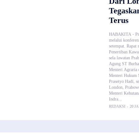
Dari Lo
Tegaska
Terus
HABAKITA - Pres
melalui konferen
setempat. Rapat
Penertiban Kawa
sela lawatan Pra
Agung ST Burhan
Menteri Agraria
Menteri Hukum S
Prasetyo Hadi, 
London, Prabowo
Menteri Kehutana
Indra...
REDAKSI
-
20 JA