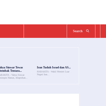
Search
ahya Sinwar Tewas
Iran Tuduh Israel dan AS...
tembak Tentara...
HABAKITA - Wakil Menteri Luar
Negeri Iran...
BAKITA - Yahya Sinwar
mimpin Hamas, dilaporkan...