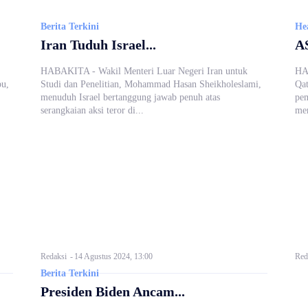
Berita Terkini
He
Iran Tuduh Israel...
AS
HABAKITA - Wakil Menteri Luar Negeri Iran untuk
HA
bu,
Studi dan Penelitian, Mohammad Hasan Sheikholeslami,
Qat
menuduh Israel bertanggung jawab penuh atas
pem
serangkaian aksi teror di...
men
Redaksi
-
14 Agustus 2024, 13:00
Red
Berita Terkini
Presiden Biden Ancam...