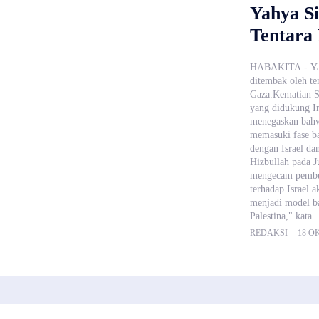
Yahya S
Tentara 
HABAKITA - Yah
ditembak oleh te
Gaza.Kematian S
yang didukung Ir
menegaskan bahwa
memasuki fase ba
dengan Israel dan
Hizbullah pada J
mengecam pembu
terhadap Israel 
menjadi model b
Palestina," kata..
REDAKSI
-
18 OK