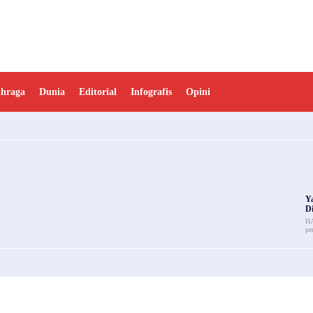
ahraga
Dunia
Editorial
Infografis
Opini
Y
Di
HA
pe