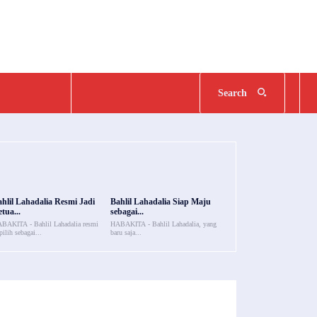
Search
hlil Lahadalia Resmi Jadi
Bahlil Lahadalia Siap Maju
tua...
sebagai...
BAKITA - Bahlil Lahadalia resmi
HABAKITA - Bahlil Lahadalia, yang
rpilih sebagai...
baru saja...