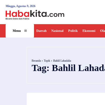
Minggu, Agustus 9, 2026
Daerah
Nasional
Politik
Ekonomi
Ol
Menu
Beranda
Topik
Bahlil Lahadalia
Tag:
Bahlil Lahad